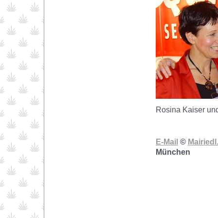
Rosina Kaiser und 
E-Mail
©
Mairiedl
München