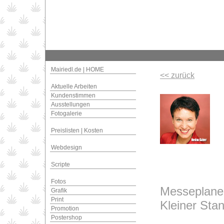
Mairiedl.de | HOME
<< zurück
Aktuelle Arbeiten
Kundenstimmen
Ausstellungen
Fotogalerie
Preislisten | Kosten
Webdesign
Scripte
Fotos
Messeplanen 
Grafik
Print
Kleiner S
Promotion
Postershop