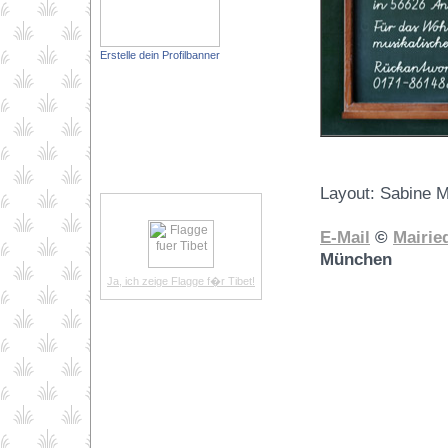
Erstelle dein Profilbanner
Layout: Sabine M
E-Mail
©
Mairie
München
Ja, ich zeige Flagge f�r Tibet!