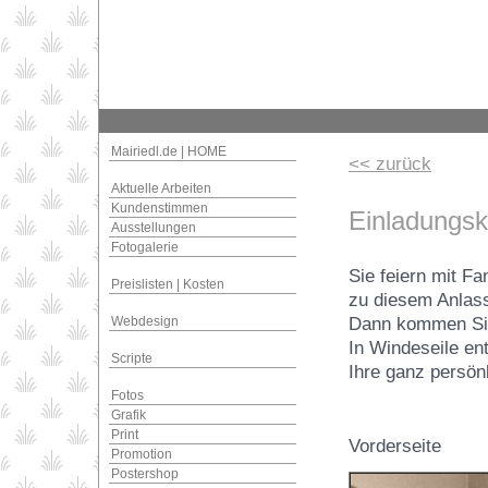
Mairiedl.de | HOME
<< zurück
Aktuelle Arbeiten
Kundenstimmen
Einladungsk
Ausstellungen
Fotogalerie
Sie feiern mit Fa
Preislisten | Kosten
zu diesem Anlass
Webdesign
Dann kommen Sie 
In Windeseile e
Scripte
Ihre ganz persön
Fotos
Grafik
Print
Vorderseite
Promotion
Postershop